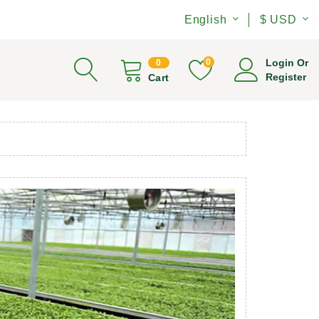
English
$ USD
0
Login Or
0
Register
Cart