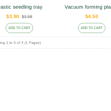
强，经久耐用
研制和开发
年以上。同时装盆轻便省力，方便
lastic seedling tray
Vacuum forming pla
定
植物移栽，是国内外盆栽植物周转
tray
$3.90
$4.50
的理想用盆
$3.98
ADD TO CART
ADD TO CART
ng 1 to 3 of 3 (1 Pages)