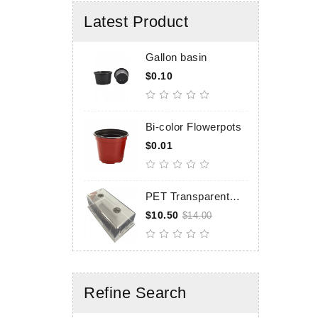
Latest Product
Gallon basin
P
C
$0.10
$
Bi-color Flowerpots
1
t
$0.01
$
7
7
PET Transparent
P
Seed Plaastic Tray
$10.50
$
$14.00
Lid
Refine Search