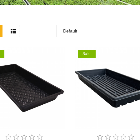
Sale
Team
Team
Grower
ll Tray
加仑盆
W
、花卉、林木、烟草
睿品塑业是
加仑盆采用PP（聚丙烯）材料经改
PS（聚苯乙烯）材料
室配套资材
性共混制成，并添加抗老化剂，耐
好，经独特配方改性
于蔬菜、花
挤压、不变形、不破损，使用寿命3