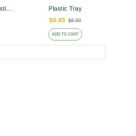
，自主开发产品性能稳
柔韧性强，经久耐用
stic
Plastic Tray
，品质过硬。
$6.93
$8.30
ADD TO CART